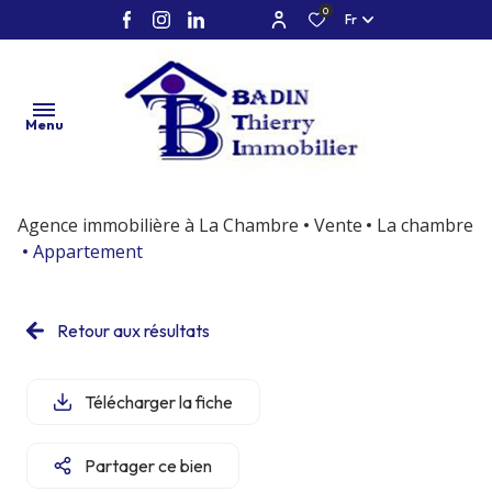
0
Fr
Menu
Agence immobilière à La Chambre
Vente
La chambre
accueil
Appartement
vente
Retour aux résultats
location
neuf
Télécharger la fiche
marchand
de biens /
Partager ce bien