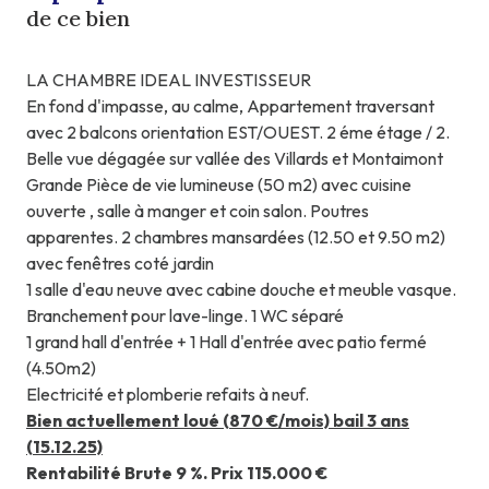
de ce bien
LA CHAMBRE IDEAL INVESTISSEUR
En fond d'impasse, au calme, Appartement traversant
avec 2 balcons orientation EST/OUEST. 2 éme étage / 2.
Belle vue dégagée sur vallée des Villards et Montaimont
Grande Pièce de vie lumineuse (50 m2) avec cuisine
ouverte , salle à manger et coin salon. Poutres
apparentes. 2 chambres mansardées (12.50 et 9.50 m2)
avec fenêtres coté jardin
1 salle d'eau neuve avec cabine douche et meuble vasque.
Branchement pour lave-linge. 1 WC séparé
1 grand hall d'entrée + 1 Hall d'entrée avec patio fermé
(4.50m2)
Electricité et plomberie refaits à neuf.
Bien actuellement loué (870 €/mois) bail 3 ans
(15.12.25)
Rentabilité Brute 9 %. Prix 115.000 €