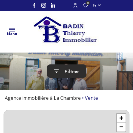
0
Fr
Menu
accueil
Filtrer
vente
location
Agence immobilière à La Chambre
Vente
neuf
marchand
+
de biens /
−