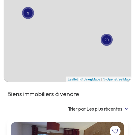
lotisseur
viager
3
actualités
l'équipe
20
contact
Leaflet
|
©
Maps
|
© OpenStreetMap
Jawg
Biens immobiliers à vendre
Trier par Les plus récentes