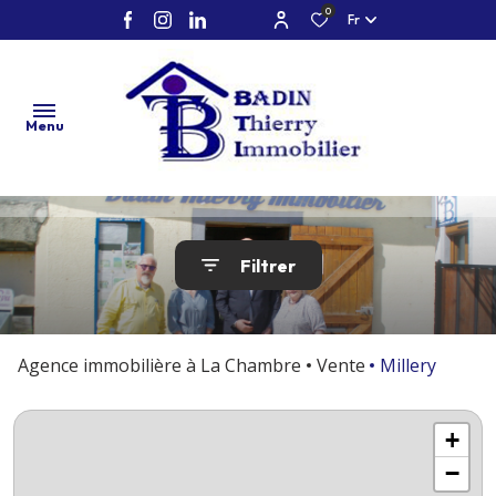
0
Fr
Menu
accueil
Filtrer
vente
location
Agence immobilière à La Chambre
Vente
Millery
neuf
marchand
+
de biens /
−