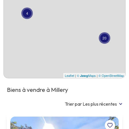
lotisseur
viager
4
actualités
l'équipe
20
contact
Leaflet
|
©
Maps
|
© OpenStreetMap
Jawg
Biens à vendre à Millery
Trier par Les plus récentes