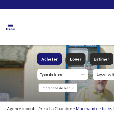
Menu
accueil
Acheter
Louer
Estimer
vente
location
De l'ancien
En saisonnier
Type de bien
neuf
marchand
Du neuf
marchand de bien
de biens /
De l'immo pro
lotisseur
viager
Agence immobilière à La Chambre
Marchand de biens l
actualités