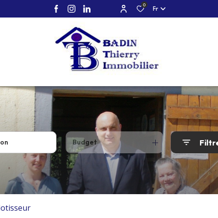
0
Fr
Filtr
Budget
otisseur