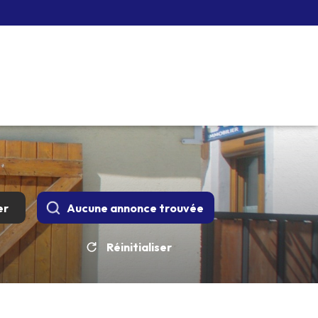
er
Aucune annonce trouvée
Réinitialiser