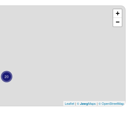
+
−
20
Leaflet
|
©
Maps
|
© OpenStreetMap
Jawg