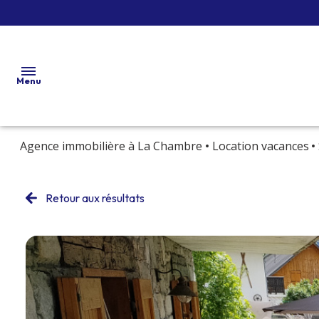
Menu
Agence immobilière à La Chambre
Location vacances
accueil
vente
location
Retour aux résultats
neuf
marchand
de biens /
lotisseur
viager
actualités