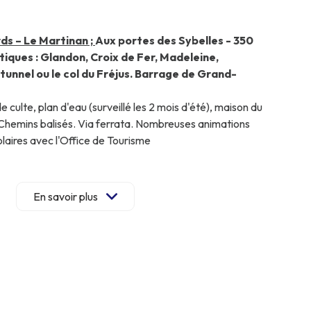
ds – Le Martinan ;
Aux portes des Sybelles - 350
tiques :
Glandon, Croix de Fer, Madeleine,
le tunnel ou le col du Fréjus. Barrage de Grand-
 de culte, plan d'eau (surveillé les 2 mois d'été), maison du
 Chemins balisés. Via ferrata. Nombreuses animations
laires avec l'Office de Tourisme
au calme
(pas de route sauf accés au gite
), venez vous
, rez de jardin avec terrasse et mobilier de
En savoir plus
verte sur terrasse : (réfrigérateur avec petit
ndes et électrique + 4 feux gaz, lave-vaisselle) ouverte
fi gratuit. Grand dressing avec lave-linge, 1 chambre (lit
et coin bureau, ouvert sur terrasse + 1 chambre avec lits
 avec douche – WC séparé. Terrasse avec mobilier de
pour vélo - poussette - ski….
eek-end 3 jours 350 €