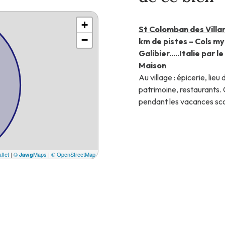
+
St Colomban des Villar
−
km de pistes – Cols my
Galibier.....Italie par 
Maison
Au village : épicerie, lieu
patrimoine, restaurants.
pendant les vacances sco
Au coeur du hameau, 
ressourser !
T3 Grand confort 60 m2
jardin;
Cuisine équipéeou
flet
|
©
Maps
|
© OpenStreetMap
Jawg
congélateur, four micro-o
sur séjour. Télévision. Wi
140) avec grande armoire 
superposés - Salle d’eau
jardin. Espace extérieur 
Semaine Eté 750 € - W