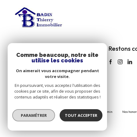
AGENCE DE LA CHAMBRE
Restons c
Comme beaucoup, notre site
(SAVOIE)
utilise les cookies
06 22 07 33 54
On aimerait vous accompagner pendant
btimmo@wanadoo.fr
votre visite.
391 Grande rue,
En poursuivant, vous acceptez l'utilisation des
73130 La Chambre
cookies par ce site, afin de vous proposer des
contenus adaptés et réaliser des statistiques !
Nos partenaires
Mentions légales
Plan du site
Admin
Nos honor
PARAMÉTRER
TOUT ACCEPTER
© 2026 | Tous droits réservés