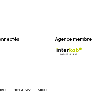
Louez votre résidenc
onnectés
Agence membre
aires
Politique RGPD
Cookies