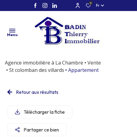
0
Fr
Menu
Agence immobilière à La Chambre
Vente
accueil
St colomban des villards
Appartement
vente
Retour aux résultats
location
neuf
Télécharger la fiche
marchand
de biens /
Partager ce bien